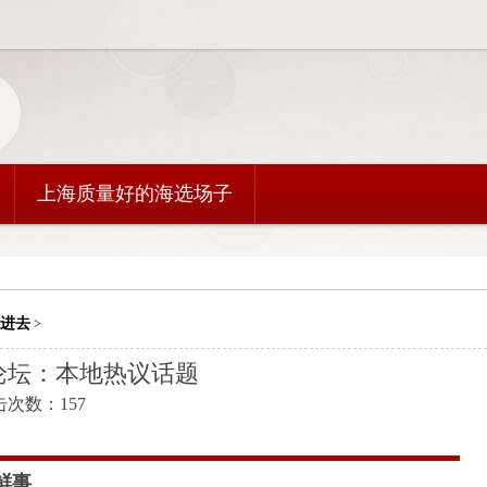
上海质量好的海选场子
进去
>
论坛：本地热议话题
点击次数：157
鲜事